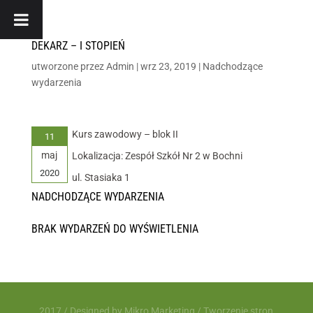
DEKARZ – I STOPIEŃ
utworzone przez
Admin
|
wrz 23, 2019
|
Nadchodzące
wydarzenia
Kurs zawodowy – blok II
11
maj
Lokalizacja: Zespół Szkół Nr 2 w Bochni
2020
ul. Stasiaka 1
NADCHODZĄCE WYDARZENIA
BRAK WYDARZEŃ DO WYŚWIETLENIA
2017 / Designed by
Mikro Marketing
/
Tworzenie stron