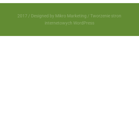
2017 / Designed by
Mikro Marketing
/
Tworzenie stron
internetowych WordPress