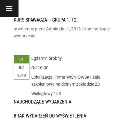
KURS SPAWACZA – GRUPA 1. I 2.
utworzone przez
Admin
|
lut 1, 2018
|
Nadchodzące
wydarzenia
Egzamin próbny
01
lut
Od 16.00
2018
Lokalizacja: Firma WIŚNIOWSKI, sala
szkoleniowa na dolnym zakładzie Z3
Wielogłowy 153
NADCHODZĄCE WYDARZENIA
BRAK WYDARZEŃ DO WYŚWIETLENIA