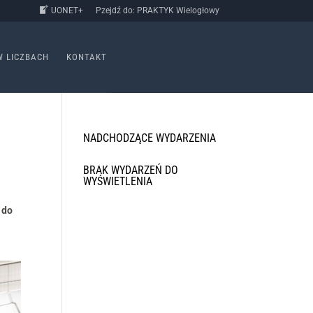
UONET+
Pzejdź do: PRAKTYK Wielogłowy
W LICZBACH
KONTAKT
NADCHODZĄCE WYDARZENIA
BRAK WYDARZEŃ DO
WYŚWIETLENIA
 do