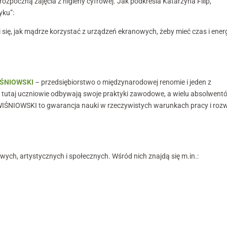
zpoczną zajęcia z higieny cyfrowej. Jak podkreśla Katarzyna Filip,
yku”:
 się, jak mądrze korzystać z urządzeń ekranowych, żeby mieć czas i ener
IŚNIOWSKI
– przedsiębiorstwo o międzynarodowej renomie i jeden z
 tutaj uczniowie odbywają swoje praktyki zawodowe, a wielu absolwent
 WIŚNIOWSKI to gwarancja nauki w rzeczywistych warunkach pracy i roz
wych, artystycznych i społecznych. Wśród nich znajdą się m.in.: