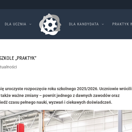
DLA UCZNIA
DLA KANDYDATA
PRAKTYK 
SZKOLE „PRAKTYK”
tualności
się uroczyste rozpoczęcie roku szkolnego 2025/2026. Uczniowie wrócili
osi także ważne zmiany – powrót jednego z dawnych zawodów oraz
wiedź czasu pełnego nauki, wyzwań i ciekawych doświadczeń.