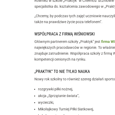
Również w szkole „Praktyk” w Chełmcu uczniowie ro
specjalistka ds. kształcenia zawodowego w „Prakt
„Chcemy, by podczas tych zajęć uczniowie nauczyli
także na prawdziwe życie poza telefonem”.
WSPÓŁPRACA Z FIRMĄ WIŚNIOWSKI
Głównym partnerem szkoły „Praktyk” jest
firma W
największych pracodawców w regionie. To właśnie
znajduje zatrudnienie. Współpraca szkoły z firmą
kompetencji cenionych na rynku.
„PRAKTYK” TO NIE TYLKO NAUKA
Nowy rok szkolny to również szereg działań sporto
rozgrywki piłki nożnej,
akcja „Sprzątanie świata”,
wycieczki,
Mikołajkowy Turniej Piłki Siatkowej,