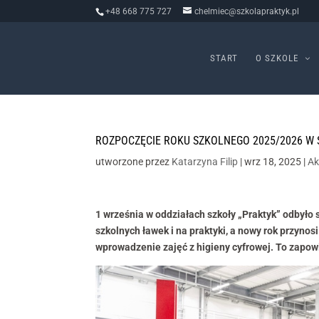
+48 668 775 727
chelmiec@szkolapraktyk.pl
START
O SZKOLE
ROZPOCZĘCIE ROKU SZKOLNEGO 2025/2026 W 
utworzone przez
Katarzyna Filip
|
wrz 18, 2025
|
Ak
1 września w oddziałach szkoły „Praktyk” odbyło 
szkolnych ławek i na praktyki, a nowy rok przyn
wprowadzenie zajęć z higieny cyfrowej. To zapo