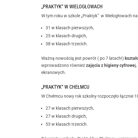
„PRAKTYK” W WIELOGŁOWACH
W tym roku w szkole „Praktyk” w Wielogłowach na
31 w klasach pierwszych,
25 w klasach drugich,
38 w klasach trzecich.
Ważną nowością jest powrót ( po 7 latach!)
kształ
wprowadzono również
zajęcia z higieny cyfrowe
j
ekranowych.
„PRAKTYK” W CHEŁMCU
W Chełmcu nowy rok szkolny rozpoczęło łącznie 1
27 w klasach pierwszych,
27 w klasach drugich,
53 w klasach trzecich.