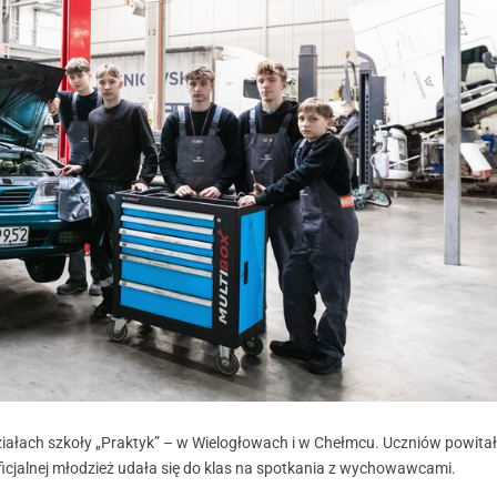
iałach szkoły „Praktyk” – w Wielogłowach i w Chełmcu. Uczniów powita
oficjalnej młodzież udała się do klas na spotkania z wychowawcami.